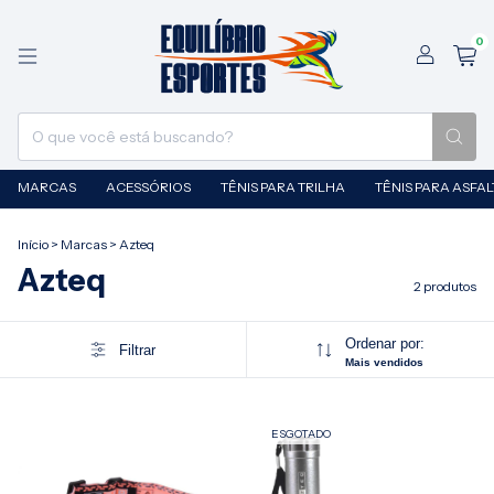
0
MARCAS
ACESSÓRIOS
TÊNIS PARA TRILHA
TÊNIS PARA ASFA
Início
>
Marcas
>
Azteq
Azteq
2 produtos
Ordenar por:
Filtrar
Mais vendidos
ESGOTADO