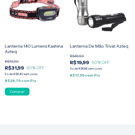
Lanterna 140 Lumens Kashina
Lanterna De Mão Trivat Azteq
Azteq
R$49,90
R$79,90
R$19,99
60
% OFF
R$31,99
60
% OFF
3
x
de
R$6,66
sem juros
5
x
de
R$6,40
sem juros
R$17,99
com
Pix
R$28,79
com
Pix