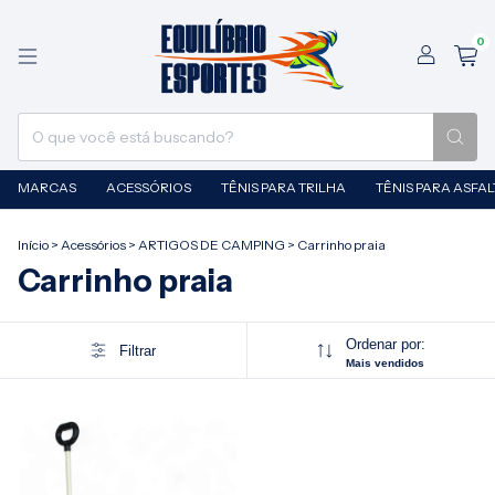
0
MARCAS
ACESSÓRIOS
TÊNIS PARA TRILHA
TÊNIS PARA ASFA
Início
>
Acessórios
>
ARTIGOS DE CAMPING
>
Carrinho praia
Carrinho praia
Ordenar por:
Filtrar
Mais vendidos