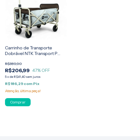
Carrinho de Transporte
Dobrável NTK Transport P
Suporta até 80kg
R$389,90
R$206,99
47
% OFF
5
x
de
R$41,40
sem juros
R$186,29
com
Pix
Atenção, última peça!
Comprar